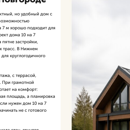
ктный, но удобный дом с
 возможностью
а 7 м хорошо подходит для
ект дома 10 на 7
а пятне застройки,
х трасс. В Нижнем
 для круглогодичного
тажа, с террасой,
. При грамотной
отает на комфорт:
ая площадь, а планировка
Если нужен дом 10 на 7
ачинать не с готового