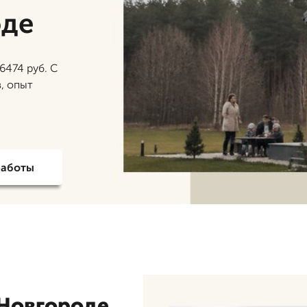
оде
6474 руб. С
, опыт
работы
 Новгороде