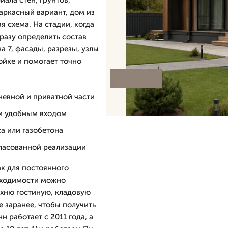
ала стен, грунтов,
аркасный вариант, дом из
 схема. На стадии, когда
сразу определить состав
а 7, фасады, разрезы, узлы
ойке и помогает точно
невной и приватной части
 и удобным входом
са или газобетона
гласованной реализации
к для постоянного
обходимости можно
ухню гостиную, кладовую
е заранее, чтобы получить
 работает с 2011 года, а