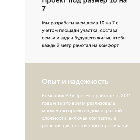
Проект под размер 10 на
7
Мы разрабатываем дома 10 на 7 с
учетом площади участка, состава
семьи и задач будущего жилья, чтобы
каждый метр работал на комфорт.
Опыт и надежность
Компания А3дПро-Ннн работает с 2011
года и за это время реализовала
множество проектов домов разной
сложности, включая компактные
решения для постоянного проживания.