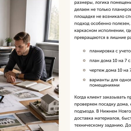
размеры, логика помещени
делаем не только планиров
площадке не возникало сп
подход особенно полезен, 
каркасном исполнении, гд
превращаются в лишние р
планировка с учет
план дома 10 на 7 
чертеж дома 10 на 
варианты для одног
помещениями
Когда клиент заказывать п
проверяем посадку дома, 
подъезда. В Нижнем Новго
доставка материалов, быс
техническому заданию. Дом